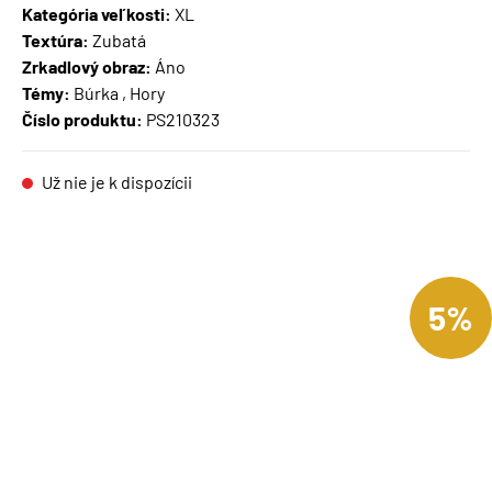
Kategória veľkosti:
XL
Textúra:
Zubatá
Zrkadlový obraz:
Áno
Témy:
Búrka , Hory
Číslo produktu:
PS210323
Už nie je k dispozícii
5%