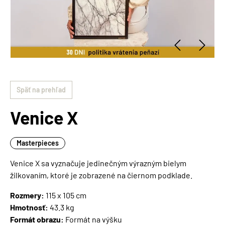
Späť na prehľad
Venice X
Masterpieces
Venice X sa vyznačuje jedinečným výrazným bielym
žilkovaním, ktoré je zobrazené na čiernom podklade.
Rozmery:
115 x 105 cm
Hmotnosť:
43.3 kg
Formát obrazu:
Formát na výšku