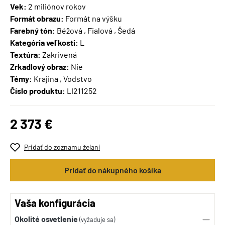
Vek:
2 miliónov rokov
Formát obrazu:
Formát na výšku
Farebný tón:
Béžová , Fialová , Šedá
Kategória veľkosti:
L
Textúra:
Zakrivená
Zrkadlový obraz:
Nie
Témy:
Krajina , Vodstvo
Číslo produktu:
LI211252
2 373 €
Pridať do zoznamu želaní
Pridať do nákupného košíka
Vaša konfigurácia
Okolité osvetlenie
(vyžaduje sa)