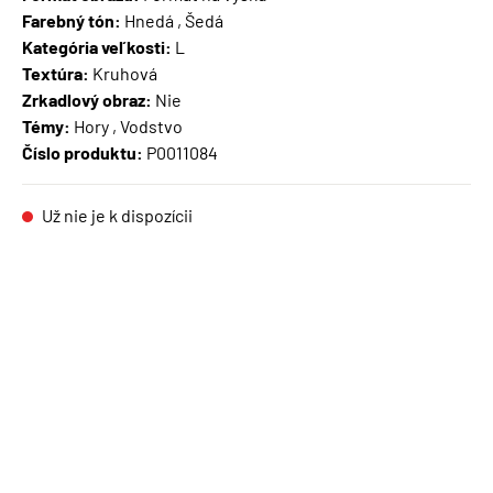
Farebný tón:
Hnedá , Šedá
Kategória veľkosti:
L
Textúra:
Kruhová
Zrkadlový obraz:
Nie
Témy:
Hory , Vodstvo
Číslo produktu:
P0011084
Už nie je k dispozícii