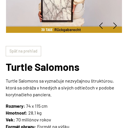
Späť na prehľad
Turtle Salomons
Turtle Salomons sa vyznačuje nezvyčajnou štruktúrou,
ktorá sa odráža v hnedých a sivých odtiečoch v podobe
korytnačieho panciera.
Rozmery:
74 x 115 cm
Hmotnosť:
28.1 kg
Vek:
70 miliónov rokov
Formát obrazu:
Formát na výšku