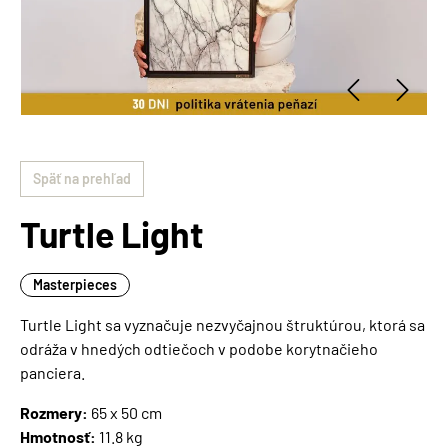
Späť na prehľad
Turtle Light
Masterpieces
Turtle Light sa vyznačuje nezvyčajnou štruktúrou, ktorá sa
odráža v hnedých odtiečoch v podobe korytnačieho
panciera.
Rozmery:
65 x 50 cm
Hmotnosť:
11.8 kg