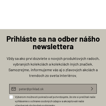
Prihláste sa na odber nášho
newslettera
Vždy sa ako prví dozviete o nových produktových radoch,
vybraných kolekciách a kolekciách iných značiek.
Samozrejme, informujeme vás aj o zľavových akciách a
trendoch zo sveta interiérov.
E-mailová adresa*
Výberom možnosti pokračovať potvrdzujete, že ste si prečítali naše
vyhlásenie o ochrane osobných údajov
a akceptovali naše
všeobecné obchodné podmienky
.