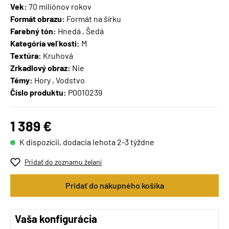
Vek:
70 miliónov rokov
Formát obrazu:
Formát na šírku
Farebný tón:
Hnedá , Šedá
Kategória veľkosti:
M
Textúra:
Kruhová
Zrkadlový obraz:
Nie
Témy:
Hory , Vodstvo
Číslo produktu:
P0010239
1 389 €
K dispozícii, dodacia lehota 2-3 týždne
Pridať do zoznamu želaní
Pridať do nákupného košíka
Vaša konfigurácia