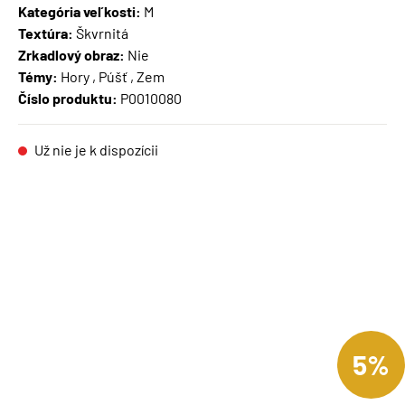
Kategória veľkosti:
M
Textúra:
Škvrnitá
Zrkadlový obraz:
Nie
Témy:
Hory , Púšť , Zem
Číslo produktu:
P0010080
Už nie je k dispozícii
5%