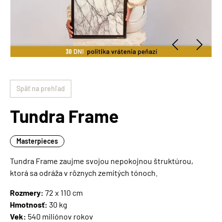
Späť na prehľad
Tundra Frame
Masterpieces
Tundra Frame zaujme svojou nepokojnou štruktúrou,
ktorá sa odráža v rôznych zemitých tónoch.
Rozmery:
72 x 110 cm
Hmotnosť:
30 kg
Vek:
540 miliónov rokov