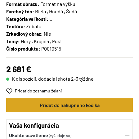
Formát obrazu:
Formát na výšku
Farebný tón:
Biela , Hnedá , Šedá
Kategória veľkosti:
L
Textúra:
Zubatá
Zrkadlový obraz:
Nie
Témy:
Hory , Krajina , Púšť
Číslo produktu:
P0010515
2 681 €
K dispozícii, dodacia lehota 2-3 týždne
Pridať do zoznamu želaní
Pridať do nákupného košíka
Vaša konfigurácia
Okolité osvetlenie
(vyžaduje sa)