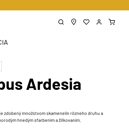
CIA
us Ardesia
je zdobený množstvom skamenelín rôzneho druhu a
znorodým hnedým sfarbením a žilkovaním.