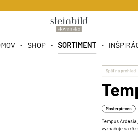
OMOV
SHOP
SORTIMENT
INŠPIRÁ
Späť na prehľad
Temp
Masterpieces
Tempus Ardesia 
vyznačuje sa rô