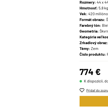
Rozmery:
44 x 4
Hmotnosť:
5.8 k
Vek:
420 milióno
Formát obrazu:
Š
Farebný tón:
Biel
Geometria:
Škvr
Kategória veľkos
Zrkadlový obraz:
Témy:
Zem
Číslo produktu:
774 €
K dispozícii, d
Pridať do zozn