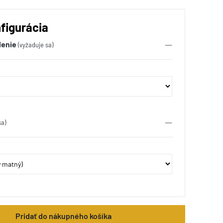
figurácia
lenie
(vyžaduje sa)
sa)
Pridať do nákupného košíka