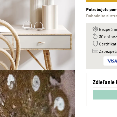
Potrebujete pom
Dohodnite si str
Bezpečné 
30 dní be
Certifikát
Zabezpeče
Zdieľanie 