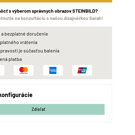
ôcť s výberom správnych obrazov STEINBILD?
etnutie na konzultáciu s našou dizajnérkou Sarah!
a bezplatné doručenie
zplatného vrátenia
 pravosti je súčasťou balenia
ná platba
konfigurácie
Zdieľať