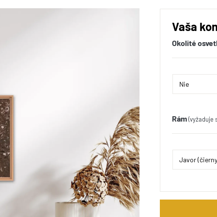
Vaša kon
Okolité osvet
Rám
(vyžaduje 