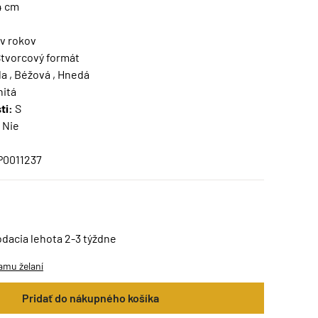
4 cm
g
v rokov
tvorcový formát
a , Béžová , Hnedá
nitá
ti:
S
Nie
P0011237
odacia lehota 2-3 týždne
amu želaní
Pridať do nákupného košíka