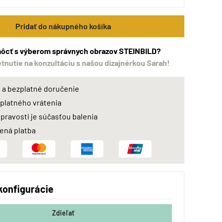
Pridať do nákupného košíka
ôcť s výberom správnych obrazov STEINBILD?
etnutie na konzultáciu s našou dizajnérkou Sarah!
a bezplatné doručenie
zplatného vrátenia
 pravosti je súčasťou balenia
ná platba
konfigurácie
Zdieľať