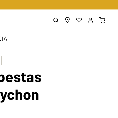
CIA
pestas
tychon