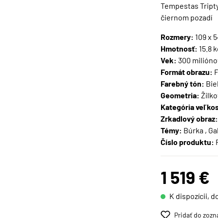
Tempestas Tripty
čiernom pozadí
Rozmery:
109 x 
Hmotnosť:
15.8 k
Vek:
300 milióno
Formát obrazu:
F
Farebný tón:
Biel
Geometria:
Žilk
Kategória veľkos
Zrkadlový obraz:
Témy:
Búrka , Ga
Číslo produktu:
1 519 €
K dispozícii, d
Pridať do zozn