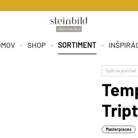
OMOV
SHOP
SORTIMENT
INŠPIRÁ
Späť na prehľad
Tem
Trip
Masterpieces