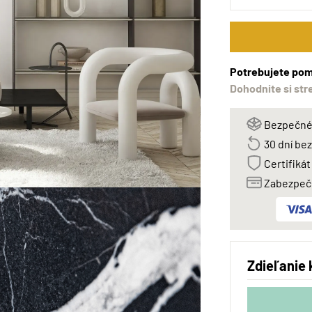
Potrebujete pom
Dohodnite si str
Bezpečné 
30 dní be
Certifikát
Zabezpeče
Zdieľanie 