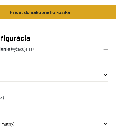
Pridať do nákupného košíka
figurácia
lenie
(vyžaduje sa)
sa)