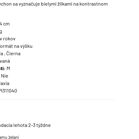
chon sa vyznačuje bielymi žilkami na kontrastnom
54 cm
g
v rokov
ormát na výšku
a , Čierna
ovaná
ti:
M
Nie
laxia
PI311040
odacia lehota 2-3 týždne
amu želaní