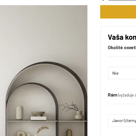
Vaša kon
Okolité osvet
Rám
(vyžaduje 