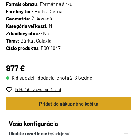
Formát obrazu:
Formát na šírku
Farebný tón:
Biela , Čierna
Geometria:
Žilkovaná
Kategória veľkosti:
M
Zrkadlový obraz:
Nie
Témy:
Búrka , Galaxia
Číslo produktu:
P0011047
977 €
K dispozícii, dodacia lehota 2-3 týždne
Pridať do zoznamu želaní
Pridať do nákupného košíka
Vaša konfigurácia
Okolité osvetlenie
(vyžaduje sa)