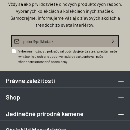
Vždy sa ako prví dozviete o nových produktových radoch,
vybraných kolekciách a kolekciách iných značiek.
Samozrejme, informujeme vás aj o zľavových akciách a
trendoch zo sveta interiérov.
E-mailová adresa*
Výberom možnosti pokračovať potvrdzujete, že ste si prečítali naše
vyhlásenie o ochrane osobných údajov
a akceptovali naše
všeobecné obchodné podmienky
.
Právne záležitosti
Shop
Jedinečné prírodné kamene
Steinbild Manufaktúra