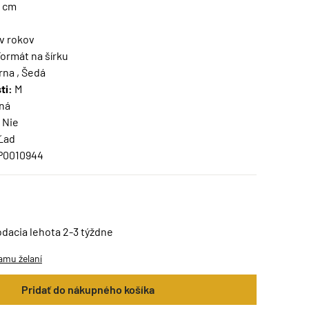
5 cm
v rokov
ormát na šírku
rna , Šedá
ti:
M
ná
Nie
Ľad
P0010944
odacia lehota 2-3 týždne
amu želaní
Pridať do nákupného košíka