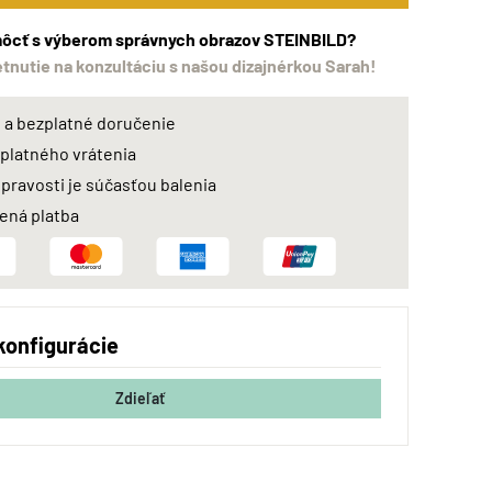
ôcť s výberom správnych obrazov STEINBILD?
etnutie na konzultáciu s našou dizajnérkou Sarah!
a bezplatné doručenie
zplatného vrátenia
 pravosti je súčasťou balenia
ná platba
konfigurácie
Zdieľať