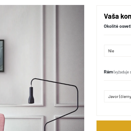
Vaša kon
Okolité osvet
Rám
(vyžaduje 