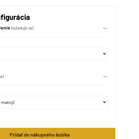
figurácia
lenie
(vyžaduje sa)
sa)
Pridať do nákupného košíka