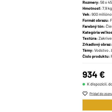
Rozmery:
56 x 4
Hmotnosť:
7.9 kg
Vek:
900 milióno
Formát obrazu:
F
Farebný tón:
Čie
Kategória veľkos
Textúra:
Zakrive
Zrkadlový obraz:
Témy:
Vodstvo , 
Číslo produktu:
934 €
K dispozícii, d
Pridať do zozn