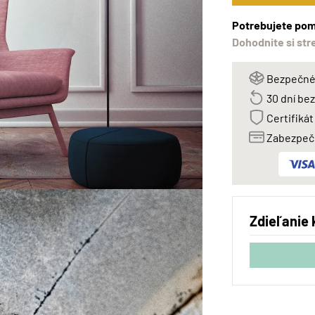
Potrebujete pom
Dohodnite si str
Bezpečné 
30 dní be
Certifikát
Zabezpeče
Zdieľanie 