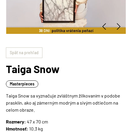
Späť na prehľad
Taiga Snow
Masterpieces
Taiga Snow sa vyznačuje zvláštnym žilkovaním v podobe
prasklín, ako aj zámerným modrým a sivým odtiečom na
celom obraze.
Rozmery:
47 x 70 cm
Hmotnosť:
10.3 kg