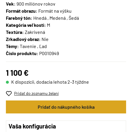
Vek:
900 miliónov rokov
Formát obrazu:
Formát na výšku
Farebný tón:
Hnedá , Medená , Šedá
Kategória veľkosti:
M
Textúra:
Zakrivená
Zrkadlový obraz:
Nie
Témy:
Tavenie , Ľad
Číslo produktu:
P0010949
1 100 €
K dispozícii, dodacia lehota 2-3 týždne
Pridať do zoznamu želaní
Pridať do nákupného košíka
Vaša konfigurácia