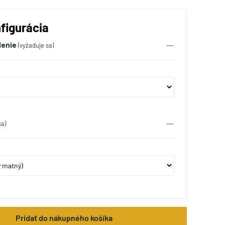
figurácia
lenie
(vyžaduje sa)
sa)
Pridať do nákupného košíka