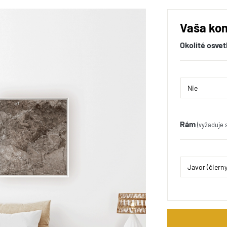
Vaša kon
Okolité osvet
Rám
(vyžaduje 