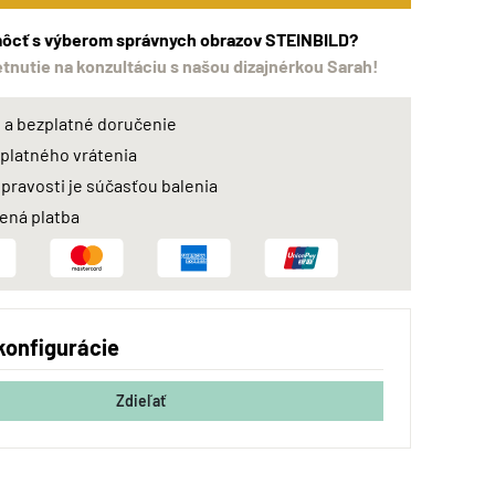
ôcť s výberom správnych obrazov STEINBILD?
etnutie na konzultáciu s našou dizajnérkou Sarah!
a bezplatné doručenie
zplatného vrátenia
 pravosti je súčasťou balenia
ná platba
konfigurácie
Zdieľať