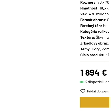
Rozmery:
70 x 7
Hmotnosť:
18.3 k
Vek:
470 milióno
Formát obrazu:
Š
Farebný tón:
Hne
Kategória veľkos
Textúra:
Škvrnit
Zrkadlový obraz:
Témy:
Hory , Ze
Číslo produktu:
1 894 €
K dispozícii, d
Pridať do zozn