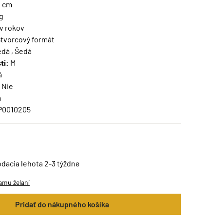
0 cm
g
v rokov
tvorcový formát
dá , Šedá
ti:
M
á
Nie
m
P0010205
odacia lehota 2-3 týždne
amu želaní
Pridať do nákupného košíka