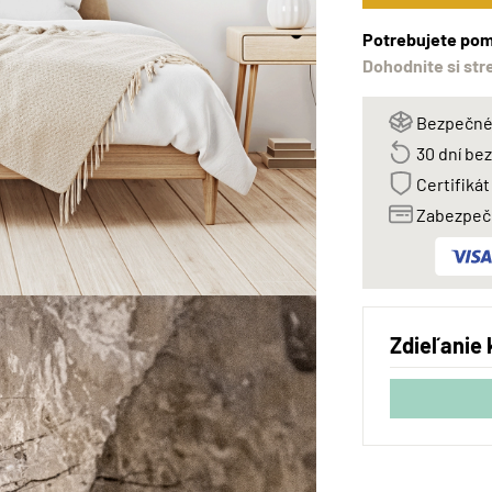
Potrebujete pom
Dohodnite si str
Bezpečné 
30 dní be
Certifikát
Zabezpeče
Zdieľanie 