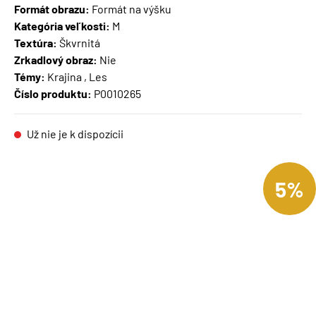
Formát obrazu:
Formát na výšku
Kategória veľkosti:
M
Textúra:
Škvrnitá
Zrkadlový obraz:
Nie
Témy:
Krajina , Les
Číslo produktu:
P0010265
Už nie je k dispozícii
5%