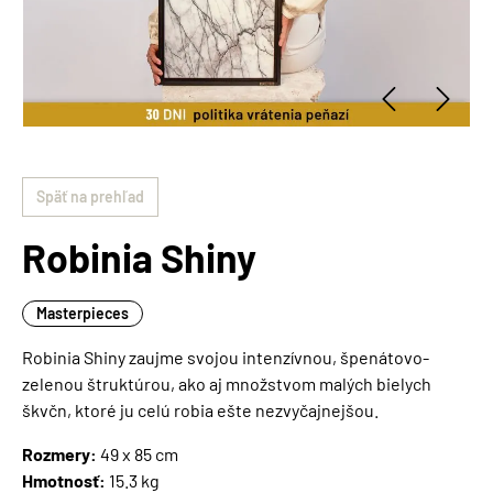
Späť na prehľad
Robinia Shiny
Masterpieces
Robinia Shiny zaujme svojou intenzívnou, špenátovo-
zelenou štruktúrou, ako aj množstvom malých bielych
škvčn, ktoré ju celú robia ešte nezvyčajnejšou.
Rozmery:
49 x 85 cm
Hmotnosť:
15.3 kg