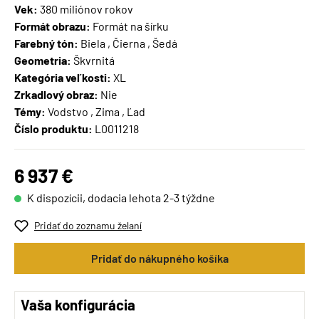
Vek:
380 miliónov rokov
Formát obrazu:
Formát na šírku
Farebný tón:
Biela , Čierna , Šedá
Geometria:
Škvrnitá
Kategória veľkosti:
XL
Zrkadlový obraz:
Nie
Témy:
Vodstvo , Zima , Ľad
Číslo produktu:
L0011218
6 937 €
K dispozícii, dodacia lehota 2-3 týždne
Pridať do zoznamu želaní
Pridať do nákupného košíka
Vaša konfigurácia