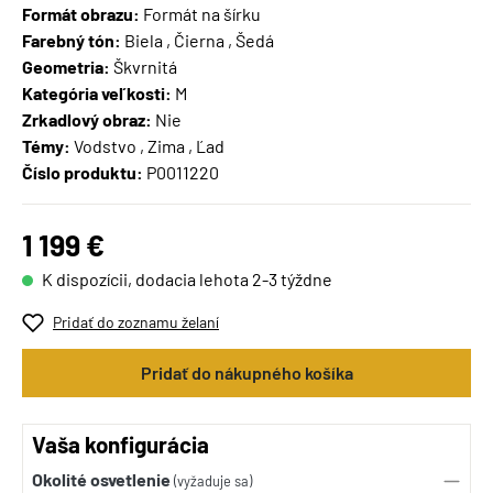
Formát obrazu:
Formát na šírku
Farebný tón:
Biela , Čierna , Šedá
Geometria:
Škvrnitá
Kategória veľkosti:
M
Zrkadlový obraz:
Nie
Témy:
Vodstvo , Zima , Ľad
Číslo produktu:
P0011220
1 199 €
K dispozícii, dodacia lehota 2-3 týždne
Pridať do zoznamu želaní
Pridať do nákupného košíka
Vaša konfigurácia
Okolité osvetlenie
(vyžaduje sa)