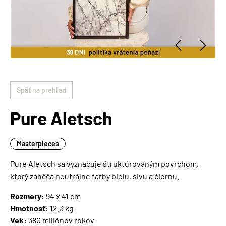
Späť na prehľad
Pure Aletsch
Masterpieces
Pure Aletsch sa vyznačuje štruktúrovaným povrchom,
ktorý zahčča neutrálne farby bielu, sivú a čiernu.
Rozmery:
94 x 41 cm
Hmotnosť:
12.3 kg
Vek:
380 miliónov rokov