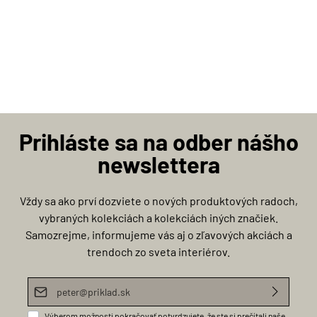
Prihláste sa na odber nášho
newslettera
Vždy sa ako prví dozviete o nových produktových radoch,
vybraných kolekciách a kolekciách iných značiek.
Samozrejme, informujeme vás aj o zľavových akciách a
trendoch zo sveta interiérov.
E-mailová adresa*
Výberom možnosti pokračovať potvrdzujete, že ste si prečítali naše