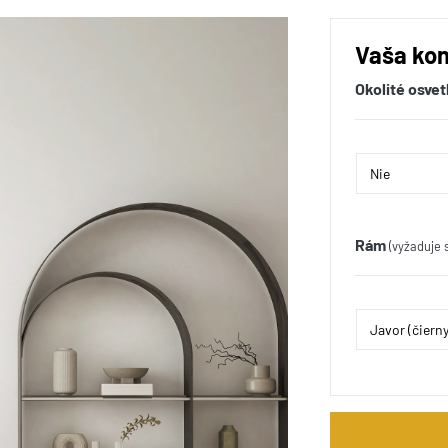
Vaša kon
Okolité osvet
Rám
(vyžaduje 