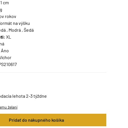
11 cm
kg
ov rokov
ormát na výšku
dá , Modrá , Šedá
ti:
XL
ná
Áno
Víchor
PS210617
odacia lehota 2-3 týždne
amu želaní
Pridať do nákupného košíka