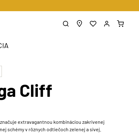
CIA
ga Cliff
vyznačuje extravagantnou kombináciou zakrivenej
nej schémy v rôznych odtiečoch zelenej a sivej.