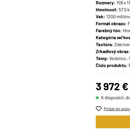
Rozmery:
159 x 1
Hmotnosť:
57.5 
Vek:
1200 milión
Formát obrazu:
F
Farebný tón:
Hne
Kategória veľkos
Textúra:
Zakrive
Zrkadlový obraz:
Témy:
Vodstvo , 
Číslo produktu:
3 972 €
K dispozícii, d
Pridať do zozn