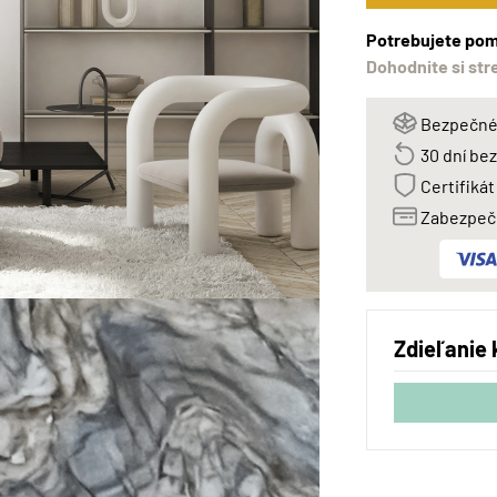
Potrebujete pom
Dohodnite si str
Bezpečné 
30 dní be
Certifikát
Zabezpeče
Zdieľanie 