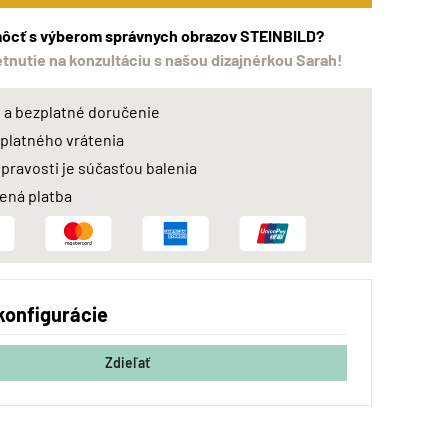
ôcť s výberom správnych obrazov STEINBILD?
etnutie na konzultáciu s našou dizajnérkou Sarah!
a bezplatné doručenie
zplatného vrátenia
 pravosti je súčasťou balenia
ná platba
konfigurácie
Zdieľať