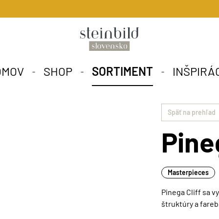
OMOV
SHOP
SORTIMENT
INŠPIRÁ
Späť na prehľad
Pine
Masterpieces
Pinega Cliff sa 
štruktúry a fareb