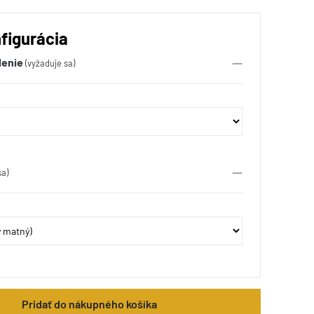
figurácia
lenie
(vyžaduje sa)
sa)
Pridať do nákupného košíka