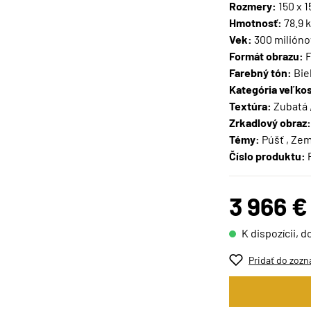
Rozmery:
150 x 
Hmotnosť:
78.9 
Vek:
300 milióno
Formát obrazu:
F
Farebný tón:
Biel
Kategória veľkos
Textúra:
Zubatá 
Zrkadlový obraz:
Témy:
Púšť , Ze
Číslo produktu:
3 966 €
K dispozícii, d
Pridať do zozn