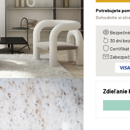
Potrebujete pom
Dohodnite si str
Bezpečné 
30 dní be
Certifikát
Zabezpeče
Zdieľanie 