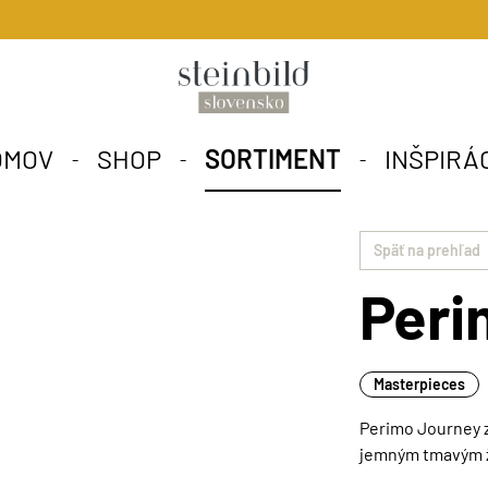
OMOV
SHOP
SORTIMENT
INŠPIRÁ
Späť na prehľad
Peri
Masterpieces
Perimo Journey 
jemným tmavým ž