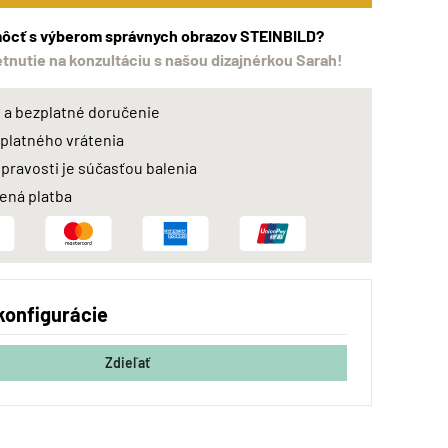
ôcť s výberom správnych obrazov STEINBILD?
etnutie na konzultáciu s našou dizajnérkou Sarah!
a bezplatné doručenie
zplatného vrátenia
 pravosti je súčasťou balenia
ná platba
konfigurácie
Zdieľať