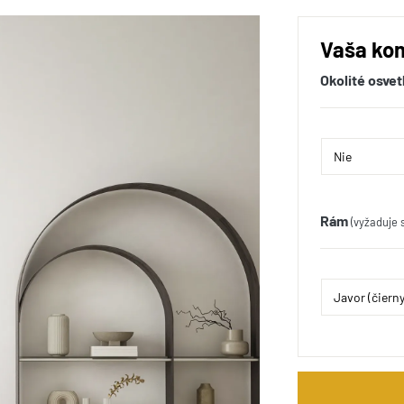
Vaša kon
Okolité osvet
Rám
(vyžaduje 