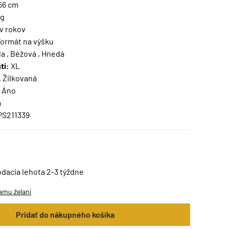
156 cm
kg
v rokov
ormát na výšku
a , Béžová , Hnedá
ti:
XL
, Žilkovaná
Áno
m
PS211339
odacia lehota 2-3 týždne
amu želaní
Pridať do nákupného košíka