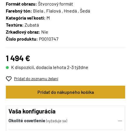
Formát obrazu:
Štvorcový formát
Farebný tón:
Biela , Fialová , Hnedá , Šedá
Kategória veľkosti:
M
Textúra:
Zubatá
Zrkadlový obraz:
Nie
Číslo produktu:
P0010747
1 494 €
K dispozícii, dodacia lehota 2-3 týždne
Pridať do zoznamu želaní
Pridať do nákupného košíka
Vaša konfigurácia
Okolité osvetlenie
(vyžaduje sa)