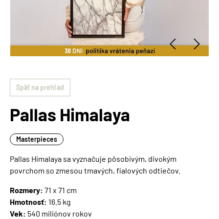
Späť na prehľad
Pallas Himalaya
Masterpieces
Pallas Himalaya sa vyznačuje pôsobivým, divokým
povrchom so zmesou tmavých, fialových odtiečov.
Rozmery:
71 x 71 cm
Hmotnosť:
16.5 kg
Vek:
540 miliónov rokov