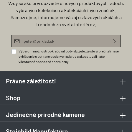
Vždy sa ako prví dozviete o nových produktových radoch,
vybraných kolekciách a kolekciách iných značiek.
Samozrejme, informujeme vás aj o zľavových akciách a
trendoch zo sveta interiérov.
E-mailová adresa*
Výberom možnosti pokračovať potvrdzujete, že ste si prečítali naše
vyhlásenie o ochrane osobných údajov
a akceptovali naše
všeobecné obchodné podmienky
.
Právne záležitosti
Shop
Jedinečné prírodné kamene
Steinbild Manufaktúra