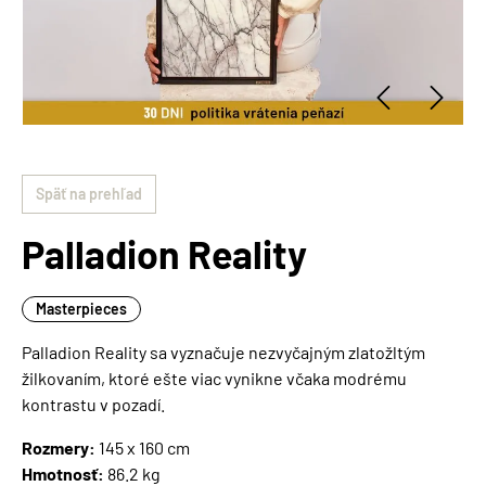
Späť na prehľad
Palladion Reality
Masterpieces
Palladion Reality sa vyznačuje nezvyčajným zlatožltým
žilkovaním, ktoré ešte viac vynikne včaka modrému
kontrastu v pozadí.
Rozmery:
145 x 160 cm
Hmotnosť:
86.2 kg