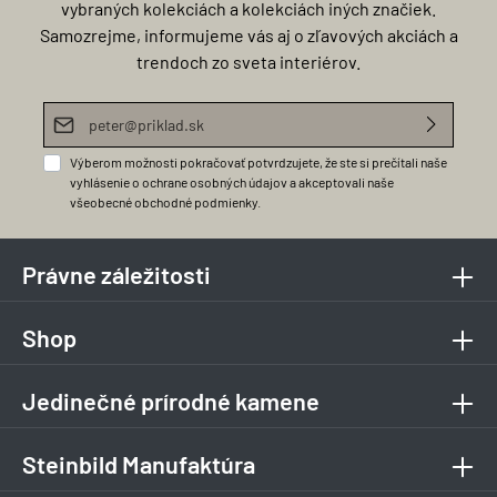
vybraných kolekciách a kolekciách iných značiek.
Samozrejme, informujeme vás aj o zľavových akciách a
trendoch zo sveta interiérov.
E-mailová adresa*
Výberom možnosti pokračovať potvrdzujete, že ste si prečítali naše
vyhlásenie o ochrane osobných údajov
a akceptovali naše
všeobecné obchodné podmienky
.
Právne záležitosti
Shop
Jedinečné prírodné kamene
Steinbild Manufaktúra