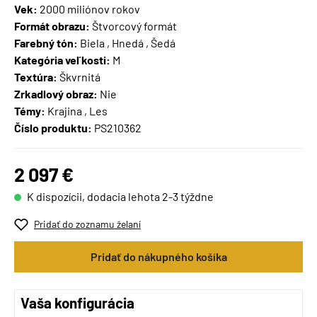
Vek:
2000 miliónov rokov
Formát obrazu:
Štvorcový formát
Farebný tón:
Biela , Hnedá , Šedá
Kategória veľkosti:
M
Textúra:
Škvrnitá
Zrkadlový obraz:
Nie
Témy:
Krajina , Les
Číslo produktu:
PS210362
2 097 €
K dispozícii, dodacia lehota 2-3 týždne
Pridať do zoznamu želaní
Pridať do nákupného košíka
Vaša konfigurácia