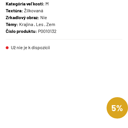
Kategória veľkosti:
M
Textúra:
Žilkovaná
Zrkadlový obraz:
Nie
Témy:
Krajina , Les , Zem
Číslo produktu:
P0010132
Už nie je k dispozícii
5%