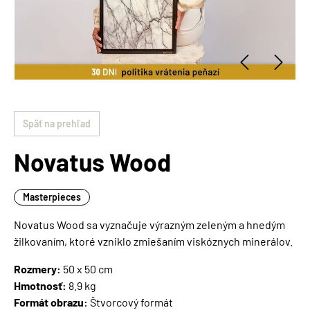
Späť na prehľad
Novatus Wood
Masterpieces
Novatus Wood sa vyznačuje výrazným zeleným a hnedým
žilkovaním, ktoré vzniklo zmiešaním viskóznych minerálov.
Rozmery:
50 x 50 cm
Hmotnosť:
8.9 kg
Formát obrazu:
Štvorcový formát