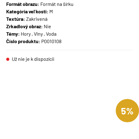
Formát obrazu:
Formát na šírku
Kategória veľkosti:
M
Textúra:
Zakrivená
Zrkadlový obraz:
Nie
Témy:
Hory , Vlny , Voda
Číslo produktu:
P0010108
Už nie je k dispozícii
5%