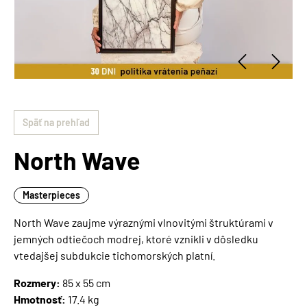
Späť na prehľad
North Wave
Masterpieces
North Wave zaujme výraznými vlnovitými štruktúrami v
jemných odtiečoch modrej, ktoré vznikli v dôsledku
vtedajšej subdukcie tichomorských platní.
Rozmery:
85 x 55 cm
Hmotnosť:
17.4 kg