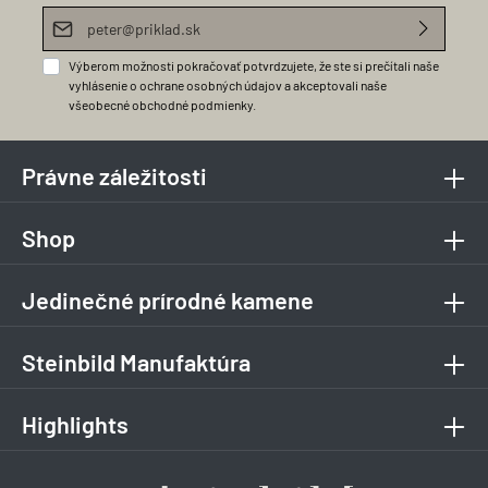
E-mailová adresa*
Výberom možnosti pokračovať potvrdzujete, že ste si prečítali naše
vyhlásenie o ochrane osobných údajov
a akceptovali naše
všeobecné obchodné podmienky
.
Právne záležitosti
Shop
Jedinečné prírodné kamene
Steinbild Manufaktúra
Highlights