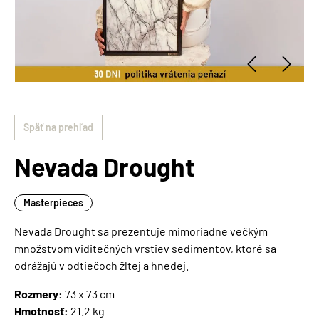
Späť na prehľad
Nevada Drought
Masterpieces
Nevada Drought sa prezentuje mimoriadne večkým
množstvom viditečných vrstiev sedimentov, ktoré sa
odrážajú v odtiečoch žltej a hnedej.
Rozmery:
73 x 73 cm
Hmotnosť:
21.2 kg