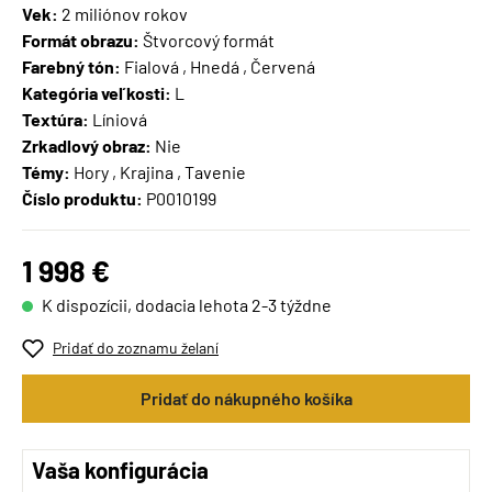
Vek:
2 miliónov rokov
Formát obrazu:
Štvorcový formát
Farebný tón:
Fialová , Hnedá , Červená
Kategória veľkosti:
L
Textúra:
Líniová
Zrkadlový obraz:
Nie
Témy:
Hory , Krajina , Tavenie
Číslo produktu:
P0010199
1 998 €
K dispozícii, dodacia lehota 2-3 týždne
Pridať do zoznamu želaní
Pridať do nákupného košíka
Vaša konfigurácia