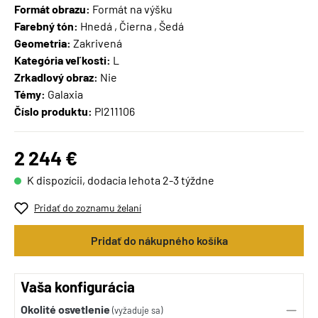
Formát obrazu:
Formát na výšku
Farebný tón:
Hnedá , Čierna , Šedá
Geometria:
Zakrivená
Kategória veľkosti:
L
Zrkadlový obraz:
Nie
Témy:
Galaxia
Číslo produktu:
PI211106
2 244 €
K dispozícii, dodacia lehota 2-3 týždne
Pridať do zoznamu želaní
Pridať do nákupného košíka
Vaša konfigurácia
Okolité osvetlenie
(vyžaduje sa)