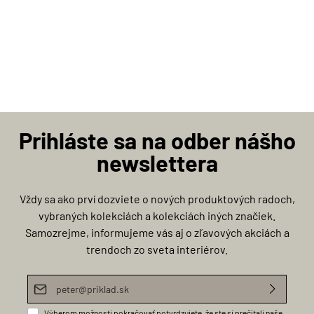
Prihláste sa na odber nášho
newslettera
Vždy sa ako prví dozviete o nových produktových radoch,
vybraných kolekciách a kolekciách iných značiek.
Samozrejme, informujeme vás aj o zľavových akciách a
trendoch zo sveta interiérov.
E-mailová adresa*
Výberom možnosti pokračovať potvrdzujete, že ste si prečítali naše