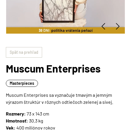
Späť na prehľad
Muscum Enterprises
Masterpieces
Muscum Enterprises sa vyznačuje tmavým a jemným
výrazom štruktúr v rôznych odtiečoch zelenej a sivej.
Rozmery:
73 x 143 cm
Hmotnosť:
30.3 kg
Vek:
400 miliónov rokov