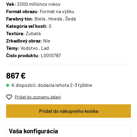
Vek:
2000 miliónov rokov
Formát obrazu:
Formát na výšku
Farebný tón:
Biela , Hnedá , Šedá
Kategória veľkosti:
S
Textúra:
Zubatá
Zrkadlový obraz:
Nie
Témy:
Vodstvo , Ľad
Číslo produktu:
L0010787
867 €
K dispozícii, dodacia lehota 2-3 týždne
Pridať do zoznamu želaní
Pridať do nákupného košíka
Vaša konfigurácia