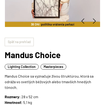
Späť na prehľad
Mandus Choice
Lighting Collection
Masterpieces
Mandus Choice sa vyznačuje živou štruktúrou, ktorá sa
odráža vo svetlých béžových alebo tmavších hnedých
tónoch.
Rozmery:
28 x 52 cm
Hmotnosť:
5.1 kg