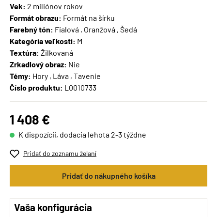
Vek:
2 miliónov rokov
Formát obrazu:
Formát na šírku
Farebný tón:
Fialová , Oranžová , Šedá
Kategória veľkosti:
M
Textúra:
Žilkovaná
Zrkadlový obraz:
Nie
Témy:
Hory , Láva , Tavenie
Číslo produktu:
L0010733
1 408 €
K dispozícii, dodacia lehota 2-3 týždne
Pridať do zoznamu želaní
Pridať do nákupného košíka
Vaša konfigurácia