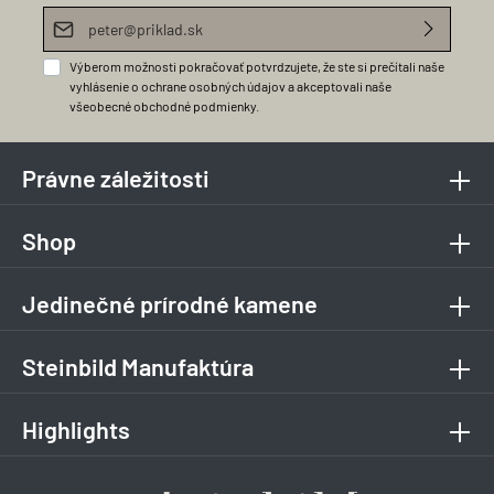
E-mailová adresa*
Výberom možnosti pokračovať potvrdzujete, že ste si prečítali naše
vyhlásenie o ochrane osobných údajov
a akceptovali naše
všeobecné obchodné podmienky
.
Právne záležitosti
Shop
Jedinečné prírodné kamene
Steinbild Manufaktúra
Highlights