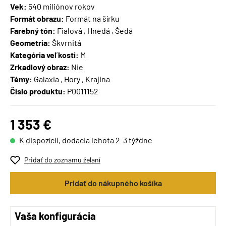
Vek:
540 miliónov rokov
Formát obrazu:
Formát na šírku
Farebný tón:
Fialová , Hnedá , Šedá
Geometria:
Škvrnitá
Kategória veľkosti:
M
Zrkadlový obraz:
Nie
Témy:
Galaxia , Hory , Krajina
Číslo produktu:
P0011152
1 353 €
K dispozícii, dodacia lehota 2-3 týždne
Pridať do zoznamu želaní
Pridať do nákupného košíka
Vaša konfigurácia