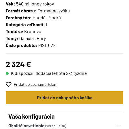
Vek:
540 miliónov rokov
Formát obrazu:
Formát na výšku
Farebný tón:
Hnedá , Modrá
Kategória veľkosti:
L
Textúra:
Kruhová
Témy:
Galaxia , Hory
Číslo produktu:
PI210128
2 324 €
K dispozícii, dodacia lehota 2-3 týždne
Pridať do zoznamu želaní
Pridať do nákupného košíka
Vaša konfigurácia
Okolité osvetlenie
(vyžaduje sa)