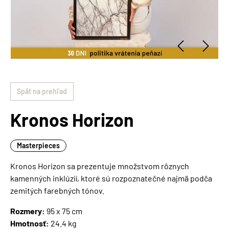
Späť na prehľad
Kronos Horizon
Masterpieces
Kronos Horizon sa prezentuje množstvom rôznych
kamenných inklúzií, ktoré sú rozpoznatečné najmä podča
zemitých farebných tónov.
Rozmery:
95 x 75 cm
Hmotnosť:
24.4 kg