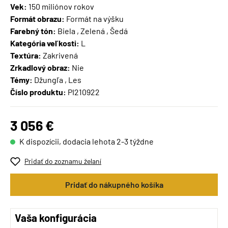
Vek:
150 miliónov rokov
Formát obrazu:
Formát na výšku
Farebný tón:
Biela , Zelená , Šedá
Kategória veľkosti:
L
Textúra:
Zakrivená
Zrkadlový obraz:
Nie
Témy:
Džungľa , Les
Číslo produktu:
PI210922
3 056 €
K dispozícii, dodacia lehota 2-3 týždne
Pridať do zoznamu želaní
Pridať do nákupného košíka
Vaša konfigurácia