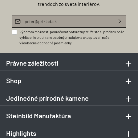
trendoch zo sveta interiérov.
E-mailová adresa*
Výberom možnosti pokračovať potvrdzujete, že ste si prečítali naše
vyhlásenie o ochrane osobných údajov
a akceptovali naše
všeobecné obchodné podmienky
.
Právne záležitosti
Shop
Jedinečné prírodné kamene
Steinbild Manufaktúra
Highlights