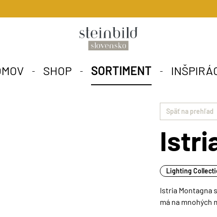
OMOV
SHOP
SORTIMENT
INŠPIRÁ
Späť na prehľad
Istr
Lighting Collect
Istria Montagna 
má na mnohých m