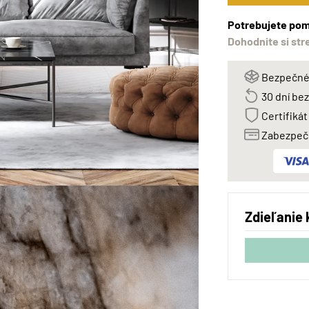
Potrebujete pom
Dohodnite si str
Bezpečné 
30 dní be
Certifikát
Zabezpeče
Zdieľanie 