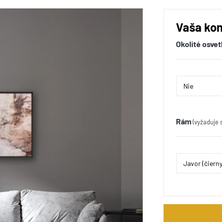
Vaša kon
Okolité osvet
Rám
(vyžaduje 