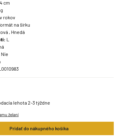
74 cm
kg
v rokov
ormát na šírku
ová , Hnedá
ti:
L
ná
Nie
m
L0010983
odacia lehota 2-3 týždne
amu želaní
Pridať do nákupného košíka