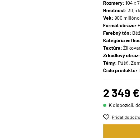
Rozmery:
104 x 
Hmotnosť:
30.5 
Vek:
900 milióno
Formát obrazu:
F
Farebný tón:
Béž
Kategória veľkos
Textúra:
Žilkova
Zrkadlový obraz:
Témy:
Púšť , Ze
Číslo produktu:
2 349 €
K dispozícii, d
Pridať do zozn