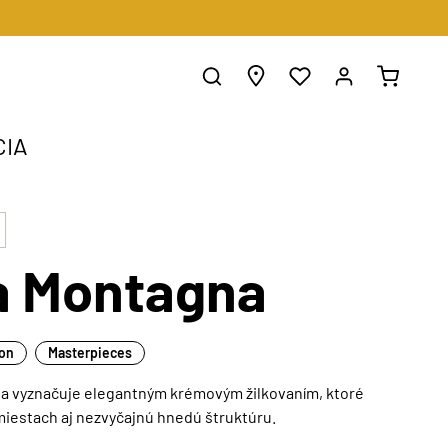
CIA
ia Montagna
ion
Masterpieces
sa vyznačuje elegantným krémovým žilkovaním, ktoré
iestach aj nezvyčajnú hnedú štruktúru.