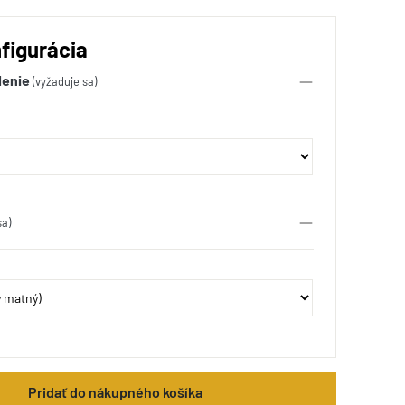
figurácia
lenie
(vyžaduje sa)
sa)
Pridať do nákupného košíka