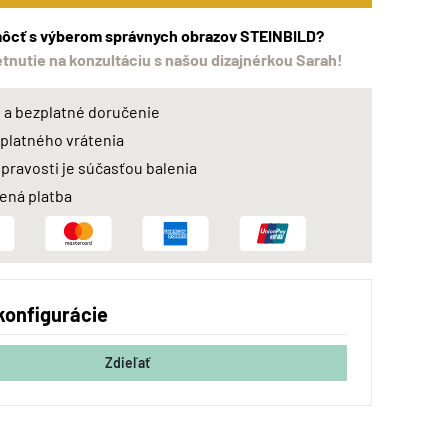
ôcť s výberom správnych obrazov STEINBILD?
etnutie na konzultáciu s našou dizajnérkou Sarah!
a bezplatné doručenie
zplatného vrátenia
 pravosti je súčasťou balenia
ná platba
konfigurácie
Zdieľať