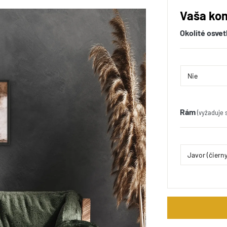
Vaša kon
Okolité osvet
Rám
(vyžaduje 