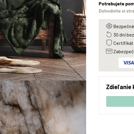
Potrebujete pom
Dohodnite si str
Bezpečné 
30 dní be
Certifikát
Zabezpeče
Zdieľanie 