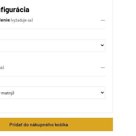
figurácia
lenie
(vyžaduje sa)
sa)
Pridať do nákupného košíka