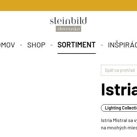
OMOV
SHOP
SORTIMENT
INŠPIRÁ
Späť na prehľad
Istri
Lighting Collect
Istria Mistral s
na mnohých mies