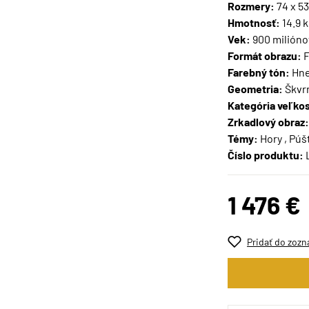
Rozmery:
74 x 5
Hmotnosť:
14.9 
Vek:
900 milióno
Formát obrazu:
F
Farebný tón:
Hn
Geometria:
Škvr
Kategória veľkos
Zrkadlový obraz:
Témy:
Hory , Púš
Číslo produktu:
1 476 €
Pridať do zozn