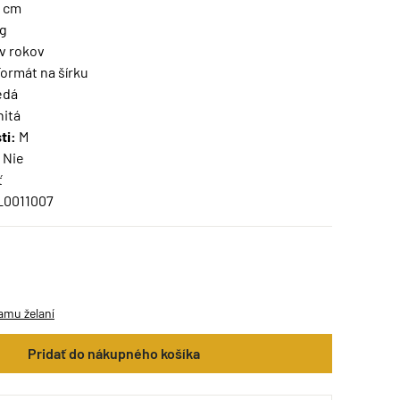
3 cm
kg
v rokov
ormát na šírku
edá
nitá
ti:
M
Nie
ť
L0011007
amu želaní
Pridať do nákupného košíka