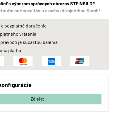
ôcť s výberom správnych obrazov STEINBILD?
etnutie na konzultáciu s našou dizajnérkou Sarah!
a bezplatné doručenie
zplatného vrátenia
 pravosti je súčasťou balenia
ná platba
konfigurácie
Zdieľať