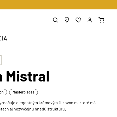
CIA
a Mistral
ion
Masterpieces
a vyznačuje elegantným krémovým žilkovaním, ktoré má
tach aj nezvyčajnú hnedú štruktúru.