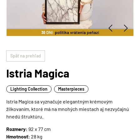
Späť na prehľad
Istria Magica
Lighting Collection
Masterpieces
Istria Magica sa vyznačuje elegantným krémovým
žilkovaním, ktoré má na mnohých miestach aj nezvyčajnú
hnedú štruktúru.
Rozmery:
92 x 77 cm
Hmotnosť:
28 kg