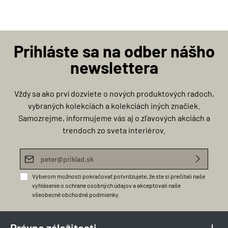
Prihláste sa na odber nášho
newslettera
Vždy sa ako prví dozviete o nových produktových radoch,
vybraných kolekciách a kolekciách iných značiek.
Samozrejme, informujeme vás aj o zľavových akciách a
trendoch zo sveta interiérov.
E-mailová adresa*
Výberom možnosti pokračovať potvrdzujete, že ste si prečítali naše
vyhlásenie o ochrane osobných údajov
a akceptovali naše
všeobecné obchodné podmienky
.
Právne záležitosti