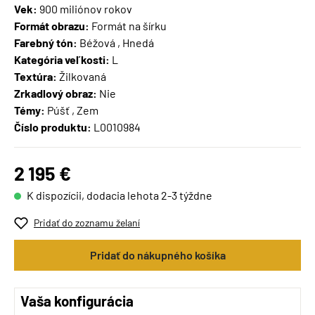
Vek:
900 miliónov rokov
Formát obrazu:
Formát na šírku
Farebný tón:
Béžová , Hnedá
Kategória veľkosti:
L
Textúra:
Žilkovaná
Zrkadlový obraz:
Nie
Témy:
Púšť , Zem
Číslo produktu:
L0010984
2 195 €
K dispozícii, dodacia lehota 2-3 týždne
Pridať do zoznamu želaní
Pridať do nákupného košíka
Vaša konfigurácia