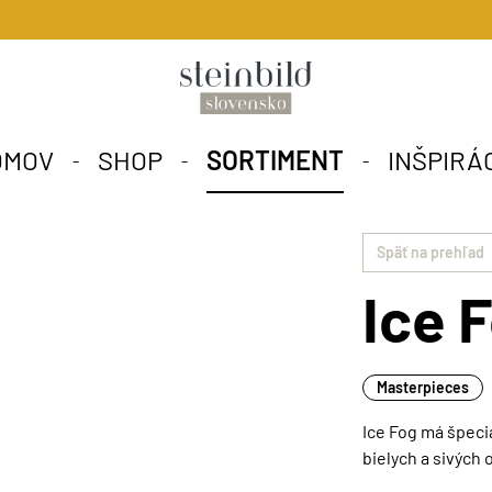
OMOV
SHOP
SORTIMENT
INŠPIRÁ
Späť na prehľad
Ice 
Masterpieces
Ice Fog má špeci
bielych a sivých 