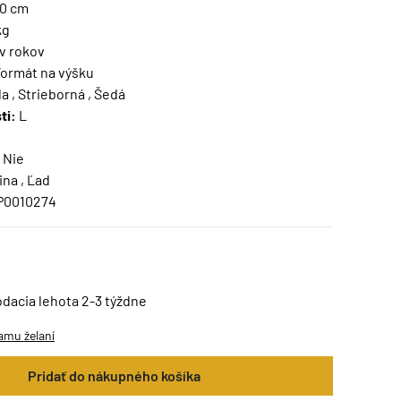
00 cm
kg
v rokov
ormát na výšku
a , Strieborná , Šedá
ti:
L
Nie
ina , Ľad
P0010274
odacia lehota 2-3 týždne
amu želaní
Pridať do nákupného košíka