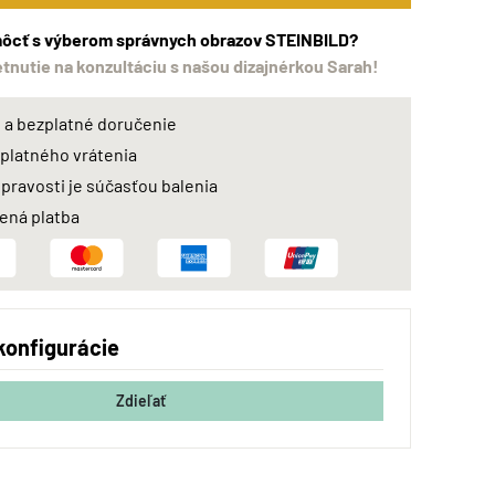
ôcť s výberom správnych obrazov STEINBILD?
etnutie na konzultáciu s našou dizajnérkou Sarah!
a bezplatné doručenie
zplatného vrátenia
 pravosti je súčasťou balenia
ná platba
konfigurácie
Zdieľať