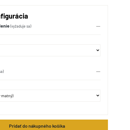
figurácia
lenie
(vyžaduje sa)
sa)
Pridať do nákupného košíka