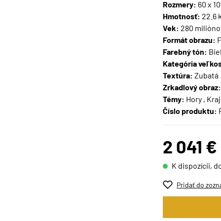
Rozmery:
60 x 1
Hmotnosť:
22.6 
Vek:
280 milióno
Formát obrazu:
F
Farebný tón:
Biel
Kategória veľkos
Textúra:
Zubatá
Zrkadlový obraz:
Témy:
Hory , Kraj
Číslo produktu:
2 041 €
K dispozícii, d
Pridať do zozn