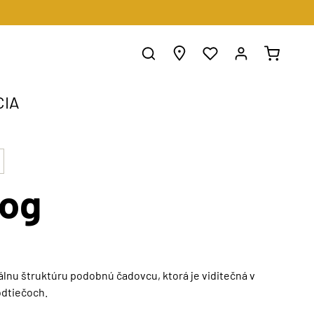
CIA
Fog
álnu štruktúru podobnú čadovcu, ktorá je viditečná v
odtiečoch.