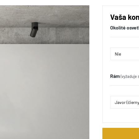
Vaša kon
Okolité osvet
Rám
(vyžaduje 