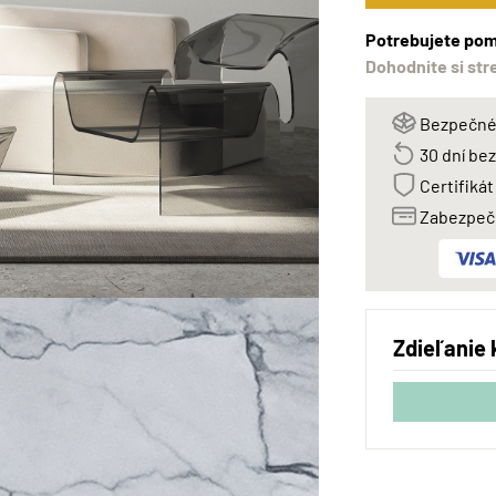
Potrebujete pom
Dohodnite si str
Bezpečné 
30 dní be
Certifikát
Zabezpeče
Zdieľanie 