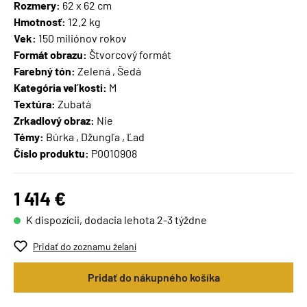
Rozmery:
62 x 62 cm
Hmotnosť:
12.2 kg
Vek:
150 miliónov rokov
Formát obrazu:
Štvorcový formát
Farebný tón:
Zelená , Šedá
Kategória veľkosti:
M
Textúra:
Zubatá
Zrkadlový obraz:
Nie
Témy:
Búrka , Džungľa , Ľad
Číslo produktu:
P0010908
1 414 €
K dispozícii, dodacia lehota 2-3 týždne
Pridať do zoznamu želaní
Pridať do nákupného košíka