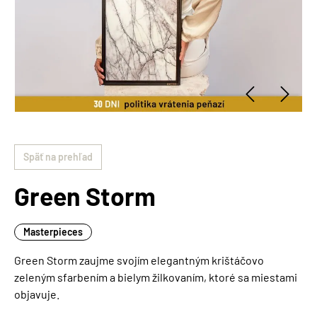
Späť na prehľad
Green Storm
Masterpieces
Green Storm zaujme svojím elegantným krištáčovo
zeleným sfarbením a bielym žilkovaním, ktoré sa miestami
objavuje.