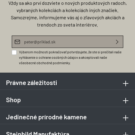
Vždy sa ako prví dozviete o nových produktových radoch,
vybraných kolekciách a kolekciách iných značiek.
Samozrejme, informujeme vás aj o zľavových akciách a
trendoch zo sveta interiérov.
E-mailová adresa*
Výberom možnosti pokračovať potvrdzujete, že ste si prečítali naše
vyhlásenie o ochrane osobných údajov
a akceptovali naše
všeobecné obchodné podmienky
.
Právne záležitosti
Shop
Jedinečné prírodné kamene
Steinbild Manufaktúra