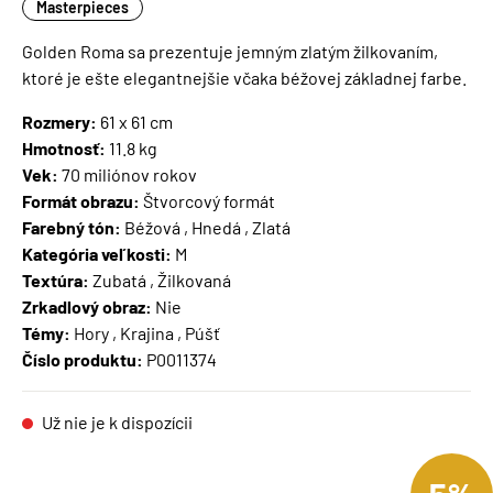
Masterpieces
Golden Roma sa prezentuje jemným zlatým žilkovaním,
ktoré je ešte elegantnejšie včaka béžovej základnej farbe.
Rozmery:
61 x 61 cm
Hmotnosť:
11.8 kg
Vek:
70 miliónov rokov
Formát obrazu:
Štvorcový formát
Farebný tón:
Béžová , Hnedá , Zlatá
Kategória veľkosti:
M
Textúra:
Zubatá , Žilkovaná
Zrkadlový obraz:
Nie
Témy:
Hory , Krajina , Púšť
Číslo produktu:
P0011374
Už nie je k dispozícii