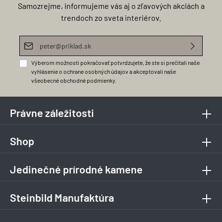
Samozrejme, informujeme vás aj o zľavových akciách a
trendoch zo sveta interiérov.
E-mailová adresa*
Výberom možnosti pokračovať potvrdzujete, že ste si prečítali naše
vyhlásenie o ochrane osobných údajov
a akceptovali naše
všeobecné obchodné podmienky
.
Právne záležitosti
Shop
Jedinečné prírodné kamene
Steinbild Manufaktúra