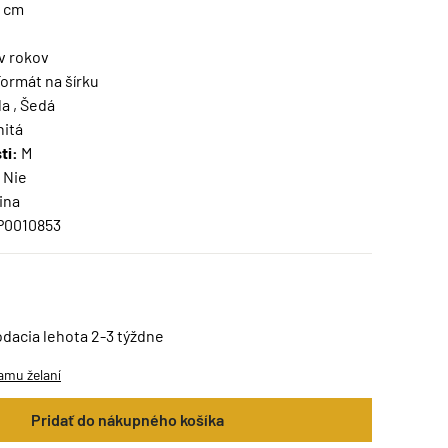
2 cm
v rokov
ormát na šírku
a , Šedá
nitá
ti:
M
Nie
ina
P0010853
odacia lehota 2-3 týždne
amu želaní
Pridať do nákupného košíka