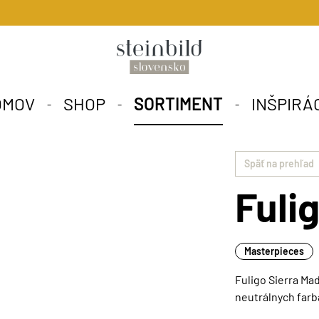
OMOV
SHOP
SORTIMENT
INŠPIRÁ
Späť na prehľad
Fuli
Masterpieces
Fuligo Sierra Ma
neutrálnych farbá