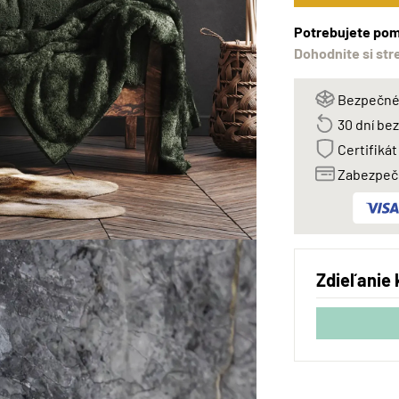
Potrebujete pom
Dohodnite si str
Bezpečné 
30 dní be
Certifikát
Zabezpeče
Zdieľanie 