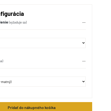
figurácia
lenie
(vyžaduje sa)
sa)
Pridať do nákupného košíka