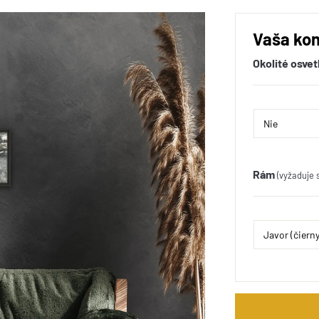
Vaša kon
Okolité osvet
Rám
(vyžaduje 