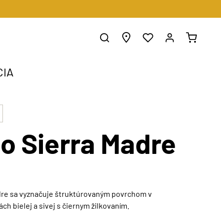
CIA
go Sierra Madre
dre sa vyznačuje štruktúrovaným povrchom v
ch bielej a sivej s čiernym žilkovaním.