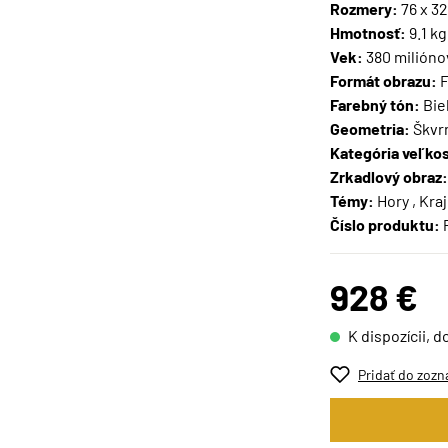
Rozmery:
76 x 3
Hmotnosť:
9.1 kg
Vek:
380 milióno
Formát obrazu:
F
Farebný tón:
Biel
Geometria:
Škvr
Kategória veľkos
Zrkadlový obraz:
Témy:
Hory , Kraj
Číslo produktu:
928 €
K dispozícii, d
Pridať do zozn