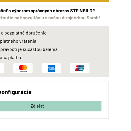
ôcť s výberom správnych obrazov STEINBILD?
etnutie na konzultáciu s našou dizajnérkou Sarah!
a bezplatné doručenie
zplatného vrátenia
 pravosti je súčasťou balenia
ná platba
konfigurácie
Zdieľať