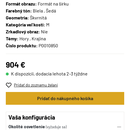
Formát obrazu:
Formát na šírku
Farebný tón:
Biela , Šedá
Geometria:
Škvrnitá
Kategória veľkosti:
M
Zrkadlový obraz:
Nie
Témy:
Hory , Krajina
Číslo produktu:
P0010850
904 €
K dispozícii, dodacia lehota 2-3 týždne
Pridať do zoznamu želaní
Pridať do nákupného košíka
Vaša konfigurácia
Okolité osvetlenie
(vyžaduje sa)