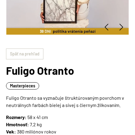
Späť na prehľad
Fuligo Otranto
Masterpieces
Fuligo Otranto sa vyznačuje štruktúrovaným povrchom v
neutrálnych farbách bielej a sivej s čiernym žilkovaním.
Rozmery:
58 x 41 cm
Hmotnosť:
7.2 kg
Vek:
380 miliónov rokov