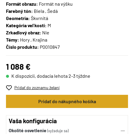
Formát obrazu:
Formát na výšku
Farebný tón:
Biela , Šedá
Geometria:
Škvrnitá
Kategória veľkosti:
M
Zrkadlový obraz:
Nie
Témy:
Hory , Krajina
Číslo produktu:
P0010847
1 088 €
K dispozícii, dodacia lehota 2-3 týždne
Pridať do zoznamu želaní
Pridať do nákupného košíka
Vaša konfigurácia
Okolité osvetlenie
(vyžaduje sa)