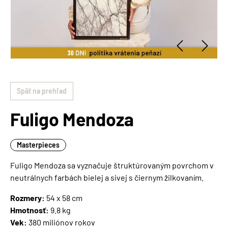
Späť na prehľad
Fuligo Mendoza
Masterpieces
Fuligo Mendoza sa vyznačuje štruktúrovaným povrchom v
neutrálnych farbách bielej a sivej s čiernym žilkovaním.
Rozmery:
54 x 58 cm
Hmotnosť:
9.8 kg
Vek:
380 miliónov rokov