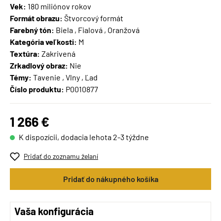
Vek:
180 miliónov rokov
Formát obrazu:
Štvorcový formát
Farebný tón:
Biela , Fialová , Oranžová
Kategória veľkosti:
M
Textúra:
Zakrivená
Zrkadlový obraz:
Nie
Témy:
Tavenie , Vlny , Ľad
Číslo produktu:
P0010877
1 266 €
K dispozícii, dodacia lehota 2-3 týždne
Pridať do zoznamu želaní
Pridať do nákupného košíka
Vaša konfigurácia