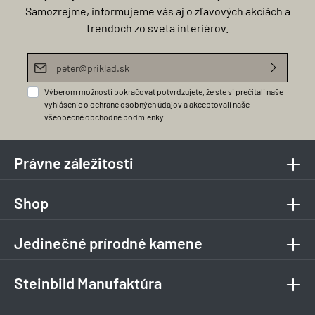
Samozrejme, informujeme vás aj o zľavových akciách a
trendoch zo sveta interiérov.
E-mailová adresa*
Výberom možnosti pokračovať potvrdzujete, že ste si prečítali naše
vyhlásenie o ochrane osobných údajov
a akceptovali naše
všeobecné obchodné podmienky
.
Právne záležitosti
Shop
Jedinečné prírodné kamene
Steinbild Manufaktúra