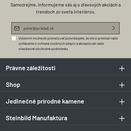
Samozrejme, informujeme vás aj o zľavových akciách a
trendoch zo sveta interiérov.
E-mailová adresa*
Výberom možnosti pokračovať potvrdzujete, že ste si prečítali naše
vyhlásenie o ochrane osobných údajov
a akceptovali naše
všeobecné obchodné podmienky
.
Právne záležitosti
Shop
Jedinečné prírodné kamene
Steinbild Manufaktúra