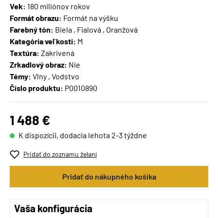
Vek:
180 miliónov rokov
Formát obrazu:
Formát na výšku
Farebný tón:
Biela , Fialová , Oranžová
Kategória veľkosti:
M
Textúra:
Zakrivená
Zrkadlový obraz:
Nie
Témy:
Vlny , Vodstvo
Číslo produktu:
P0010890
1 488 €
K dispozícii, dodacia lehota 2-3 týždne
Pridať do zoznamu želaní
Pridať do nákupného košíka
Vaša konfigurácia