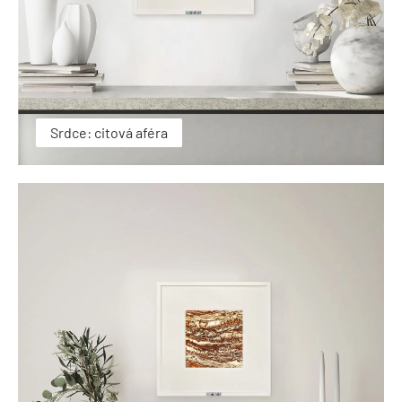
Srdce: citová aféra