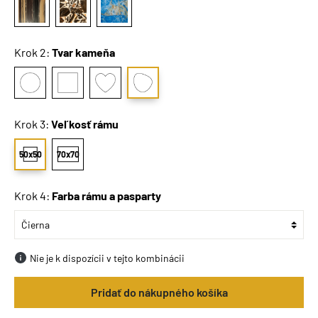
Krok 2:
Tvar kameňa
Krok 3:
Veľkosť rámu
50x50
70x70
Krok 4:
Farba rámu a pasparty
Nie je k dispozícii v tejto kombinácii
Pridať do nákupného košíka