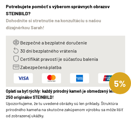
Potrebujete pomôcť s výberom správnych obrazov
STEINBILD?
Dohodnite si stretnutie na konzultáciu s našou
dizajnérkou Sarah!
Bezpečné a bezplatné doručenie
30 dní bezplatného vrátenia
Certifikát pravosti je súčasťou balenia
Zabezpečená platba
5%
Oplatí sa byť rýchly: každý prírodný kameň je obmedzený len na
250 originálov STEINBILD!
Upozorňujeme, že tu uvedené obrázky sú len príklady. Štruktúra
prírodného kameňa na skutočne zakúpenom výrobku sa môže líšiť
od zobrazenej ukážky.