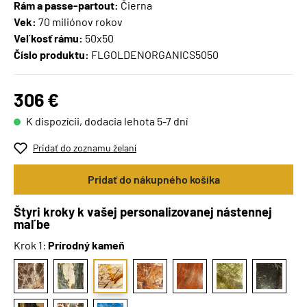
Rám a passe-partout:
Čierna
Vek:
70 miliónov rokov
Veľkosť rámu:
50x50
Číslo produktu:
FLGOLDENORGANICS5050
306 €
K dispozícii, dodacia lehota 5-7 dní
Pridať do zoznamu želaní
Pridať do nákupného košíka
Štyri kroky k vašej personalizovanej nástennej
maľbe
Krok 1:
Prírodný kameň