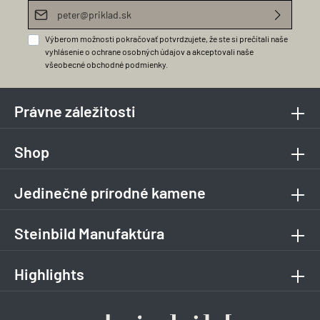
E-mailová adresa*
Výberom možnosti pokračovať potvrdzujete, že ste si prečítali naše
vyhlásenie o ochrane osobných údajov
a akceptovali naše
všeobecné obchodné podmienky
.
Právne záležitosti
Shop
Jedinečné prírodné kamene
Steinbild Manufaktúra
Highlights