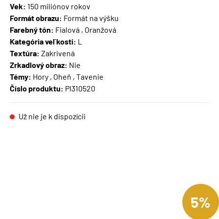
Vek:
150 miliónov rokov
Formát obrazu:
Formát na výšku
Farebný tón:
Fialová , Oranžová
Kategória veľkosti:
L
Textúra:
Zakrivená
Zrkadlový obraz:
Nie
Témy:
Hory , Oheň , Tavenie
Číslo produktu:
PI310520
Už nie je k dispozícii
5%