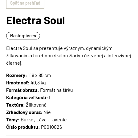
Späť na prehľad
Electra Soul
Masterpieces
Electra Soul sa prezentuje výrazným, dynamickým
žilkovaním a farebnou škálou žiarivo červenej a intenzívnej
čiernej.
Rozmery:
119 x 85 cm
Hmotnosť:
40.3 kg
Formát obrazu:
Formát na šírku
Kategória veľkosti:
L
Textúra:
Žilkovaná
Zrkadlový obraz:
Nie
Témy:
Búrka , Láva , Tavenie
Číslo produktu:
P0010026