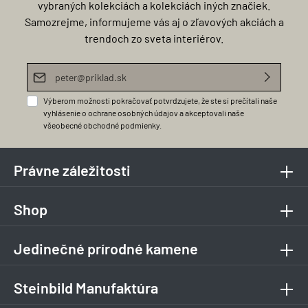
vybraných kolekciách a kolekciách iných značiek.
Samozrejme, informujeme vás aj o zľavových akciách a
trendoch zo sveta interiérov.
E-mailová adresa*
Výberom možnosti pokračovať potvrdzujete, že ste si prečítali naše
vyhlásenie o ochrane osobných údajov
a akceptovali naše
všeobecné obchodné podmienky
.
Právne záležitosti
Shop
Jedinečné prírodné kamene
Steinbild Manufaktúra