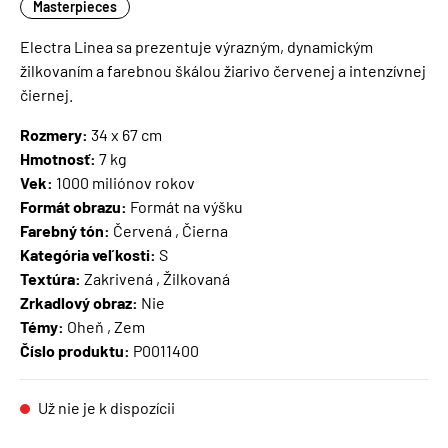
Masterpieces
Electra Linea sa prezentuje výrazným, dynamickým
žilkovaním a farebnou škálou žiarivo červenej a intenzívnej
čiernej.
Rozmery:
34 x 67 cm
Hmotnosť:
7 kg
Vek:
1000 miliónov rokov
Formát obrazu:
Formát na výšku
Farebný tón:
Červená , Čierna
Kategória veľkosti:
S
Textúra:
Zakrivená , Žilkovaná
Zrkadlový obraz:
Nie
Témy:
Oheň , Zem
Číslo produktu:
P0011400
Už nie je k dispozícii