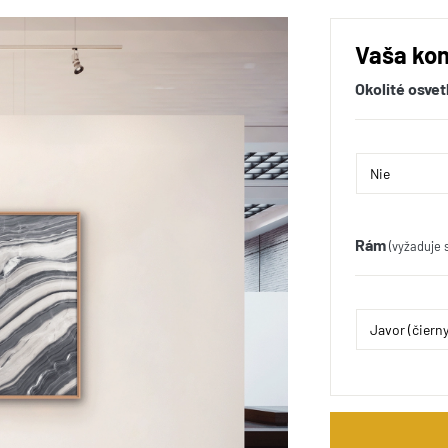
Vaša kon
Okolité osvet
Rám
(vyžaduje 