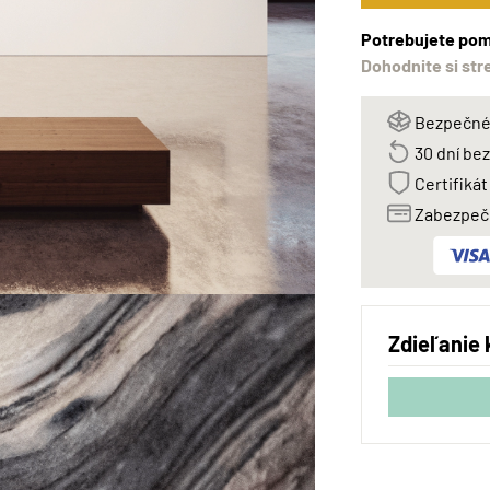
Potrebujete pom
Dohodnite si str
Bezpečné 
30 dní be
Certifikát
Zabezpeče
Zdieľanie 