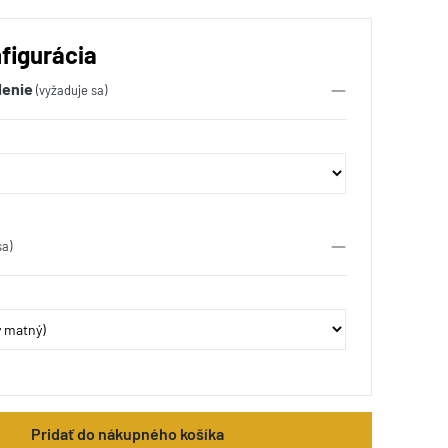
figurácia
lenie
(vyžaduje sa)
sa)
Pridať do nákupného košíka