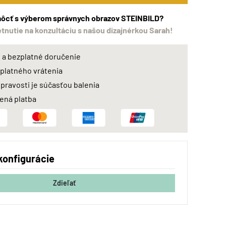
ôcť s výberom správnych obrazov STEINBILD?
etnutie na konzultáciu s našou dizajnérkou Sarah!
a bezplatné doručenie
zplatného vrátenia
 pravosti je súčasťou balenia
ná platba
konfigurácie
Zdieľať