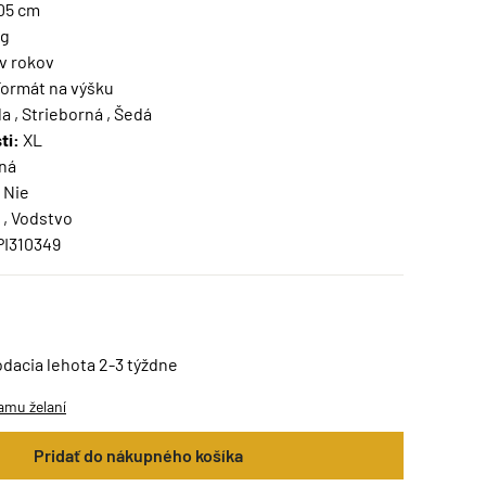
105 cm
kg
v rokov
ormát na výšku
a , Strieborná , Šedá
ti:
XL
ná
Nie
 , Vodstvo
PI310349
odacia lehota 2-3 týždne
amu želaní
Pridať do nákupného košíka