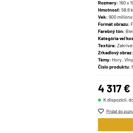
Rozmery:
160 x 
Hmotnosť:
58.6 
Vek:
900 milióno
Formát obrazu:
F
Farebný tón:
Biel
Kategória veľkos
Textúra:
Zakrive
Zrkadlový obraz:
Témy:
Hory , Vlny
Číslo produktu:
4 317 €
K dispozícii, d
Pridať do zozn