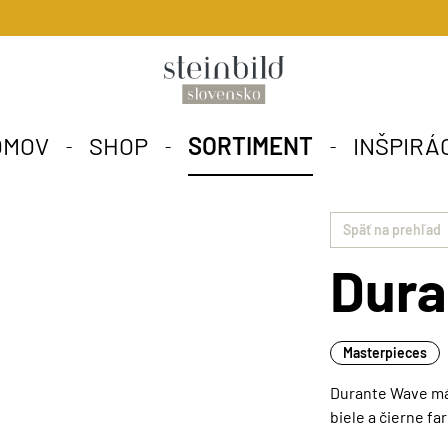
OMOV
SHOP
SORTIMENT
INŠPIRÁ
Späť na prehľad
Dura
Masterpieces
Durante Wave má 
biele a čierne far