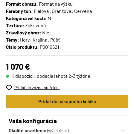
Formát obrazu:
Formát na výšku
Farebný tón:
Fialová , Oranžová , Červená
Kategória veľkosti:
M
Textúra:
Zakrivená
Zrkadlový obraz:
Nie
Témy:
Hory , Krajina , Púšť
Číslo produktu:
P0010621
1 070 €
K dispozícii, dodacia lehota 2-3 týždne
Pridať do zoznamu želaní
Pridať do nákupného košíka
Vaša konfigurácia
Okolité osvetlenie
(vyžaduje sa)