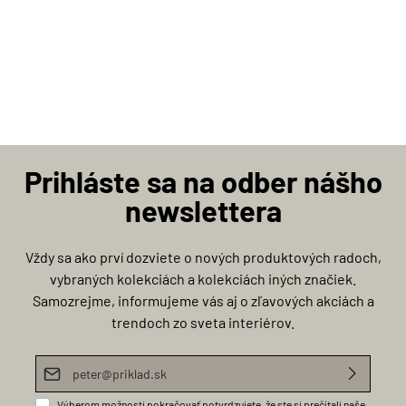
Prihláste sa na odber nášho
newslettera
Vždy sa ako prví dozviete o nových produktových radoch,
vybraných kolekciách a kolekciách iných značiek.
Samozrejme, informujeme vás aj o zľavových akciách a
trendoch zo sveta interiérov.
E-mailová adresa*
Výberom možnosti pokračovať potvrdzujete, že ste si prečítali naše