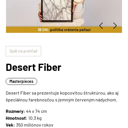
Späť na prehľad
Desert Fiber
Masterpieces
Desert Fiber sa prezentuje kopcovitou štruktúrou, ako aj
špeciálnou farebnosčou s jemným červeným nádychom.
Rozmery:
44 x 74 cm
Hmotnosť:
10.3 kg
Vek:
350 miliónov rokov