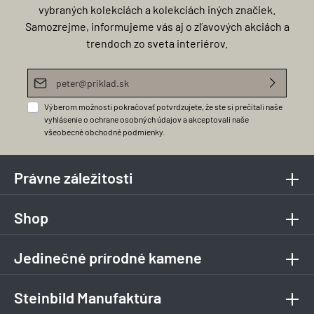
vybraných kolekciách a kolekciách iných značiek.
Samozrejme, informujeme vás aj o zľavových akciách a
trendoch zo sveta interiérov.
E-mailová adresa*
Výberom možnosti pokračovať potvrdzujete, že ste si prečítali naše
vyhlásenie o ochrane osobných údajov
a akceptovali naše
všeobecné obchodné podmienky
.
Právne záležitosti
Shop
Jedinečné prírodné kamene
Steinbild Manufaktúra