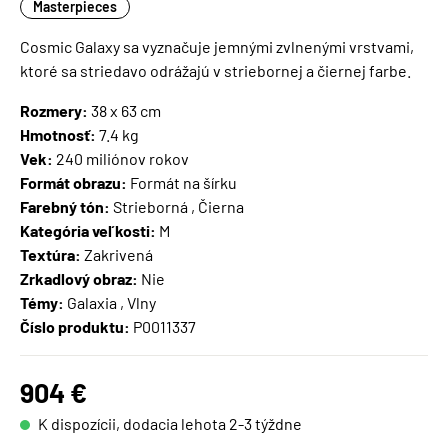
Masterpieces
Cosmic Galaxy sa vyznačuje jemnými zvlnenými vrstvami,
ktoré sa striedavo odrážajú v striebornej a čiernej farbe.
Rozmery:
38 x 63 cm
Hmotnosť:
7.4 kg
Vek:
240 miliónov rokov
Formát obrazu:
Formát na šírku
Farebný tón:
Strieborná , Čierna
Kategória veľkosti:
M
Textúra:
Zakrivená
Zrkadlový obraz:
Nie
Témy:
Galaxia , Vlny
Číslo produktu:
P0011337
904 €
K dispozícii, dodacia lehota 2-3 týždne