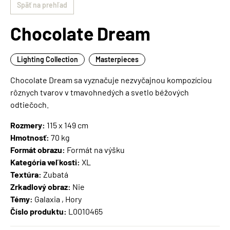
Späť na prehľad
Chocolate Dream
Lighting Collection
Masterpieces
Chocolate Dream sa vyznačuje nezvyčajnou kompozíciou
rôznych tvarov v tmavohnedých a svetlo béžových
odtiečoch.
Rozmery:
115 x 149 cm
Hmotnosť:
70 kg
Formát obrazu:
Formát na výšku
Kategória veľkosti:
XL
Textúra:
Zubatá
Zrkadlový obraz:
Nie
Témy:
Galaxia , Hory
Číslo produktu:
L0010465